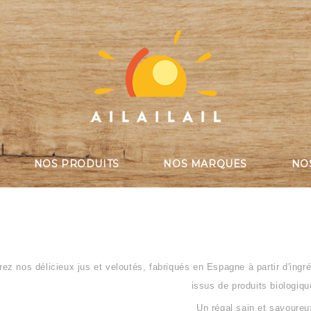
NOS PRODUITS
NOS MARQUES
NO
ez nos délicieux jus et veloutés, fabriqués en Espagne à partir d'ingré
issus de produits biologiqu
Un régal sain et savoureu