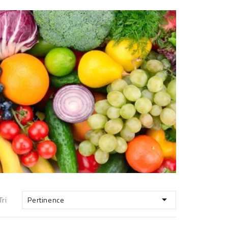

Tri
Pertinence