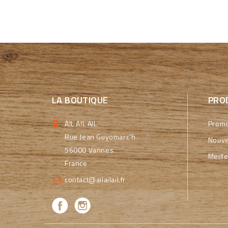
LA BOUTIQUE
PRO
AIL AIL AIL
Promo
Rue Jean Guyomarc'h
Nouve
56000 Vannes
Meill
France
contact@ailailail.fr