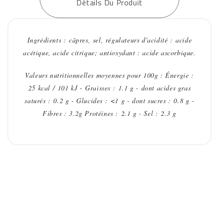
Détails Du Produit
Ingrédients : câpres, sel, régulateurs d'acidité : acide
acétique, acide citrique; antioxydant : acide ascorbique.
Valeurs nutritionnelles moyennes pour 100g : Énergie :
25 kcal / 101 kJ - Graisses : 1.1 g - dont acides gras
saturés : 0.2 g - Glucides : <1 g - dont sucres : 0.8 g -
Fibres : 3.2g Protéines : 2.1 g - Sel : 2.3 g
VOUS AIMEREZ AUSSI